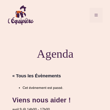
Aller
au
contenu
MENU
Agenda
« Tous les Évènements
Cet évènement est passé.
Viens nous aider !
avril 9 @ 14h00
-
17h00