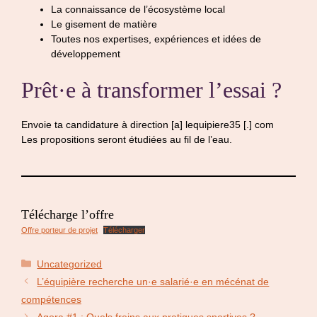
La connaissance de l’écosystème local
Le gisement de matière
Toutes nos expertises, expériences et idées de
développement
Prêt·e à transformer l’essai ?
Envoie ta candidature à direction [a] lequipiere35 [.] com
Les propositions seront étudiées au fil de l’eau.
Télécharge l’offre
Offre porteur de projet
Télécharger
Catégories
Uncategorized
L’équipière recherche un·e salarié·e en mécénat de
compétences
Agora #1 : Quels freins aux pratiques sportives ?