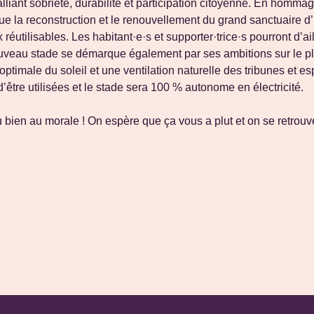
iant sobriété, durabilité et participation citoyenne. En hommage
ue la reconstruction et le renouvellement du grand sanctuaire d’
éutilisables. Les habitant·e·s et supporter·trice·s pourront d’a
 nouveau stade se démarque également par ses ambitions sur le pl
timale du soleil et une ventilation naturelle des tribunes et esp
’être utilisées et le stade sera 100 % autonome en électricité.
 du bien au morale ! On espère que ça vous a plut et on se retro