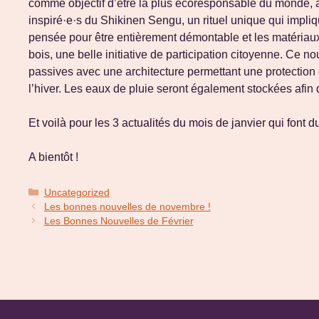
comme objectif d’être la plus écoresponsable du monde, all
inspiré·e·s du Shikinen Sengu, un rituel unique qui impliq
pensée pour être entièrement démontable et les matériaux r
bois, une belle initiative de participation citoyenne. Ce
passives avec une architecture permettant une protection op
l’hiver. Les eaux de pluie seront également stockées afin d
Et voilà pour les 3 actualités du mois de janvier qui font
A bientôt !
Catégories
Uncategorized
Les bonnes nouvelles de novembre !
Les Bonnes Nouvelles de Février