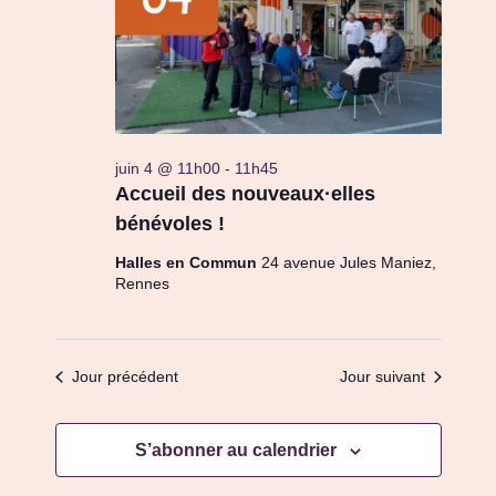
juin
R
h
g
i
e
C
o
2026
a
n
H
n
t
E
e
z
i
E
u
T
juin 4 @ 11h00
-
11h45
o
n
Accueil des nouveaux·elles
N
e
n
bénévoles !
d
A
a
d
Halles en Commun
24 avenue Jules Maniez,
V
t
Rennes
e
I
e
.
G
v
A
Jour précédent
Jour suivant
u
T
e
I
S’abonner au calendrier
O
s