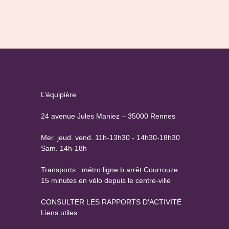
N
É
D
v
E
è
V
U
n
E
e
S
L’équipière
m
É
24 avenue Jules Maniez – 35000 Rennes
e
V
Mer. jeud. vend. 11h-13h30 - 14h30-18h30
È
n
Sam. 14h-18h
N
t
E
Transports : métro ligne b arrêt Courrouze
15 minutes en vélo depuis le centre-ville
M
E
CONSULTER LES RAPPORTS D'ACTIVITÉ
Liens utiles
N